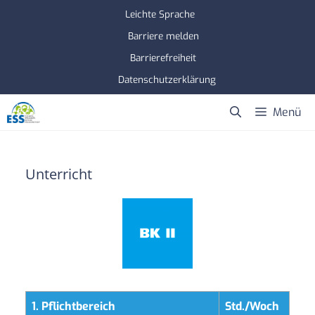
Zum
Leichte Sprache
Inhalt
Barriere melden
springen
Barrierefreiheit
Datenschutzerklärung
Menü
Unterricht
1. Pflichtbereich
Std./Woch