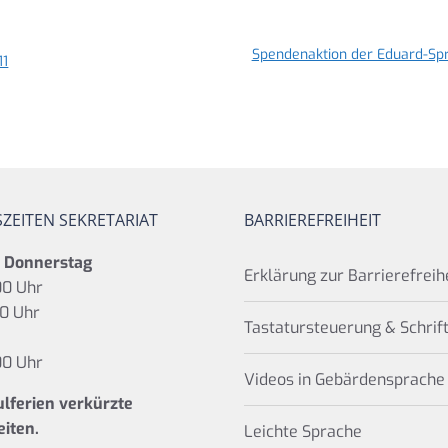
Spendenaktion der Eduard-Sp
11
ZEITEN SEKRETARIAT
BARRIEREFREIHEIT
s Donnerstag
Erklärung zur Barrierefreih
00 Uhr
00 Uhr
Tastatursteuerung & Schrif
00 Uhr
Videos in Gebärdensprache
ulferien verkürzte
iten.
Leichte Sprache