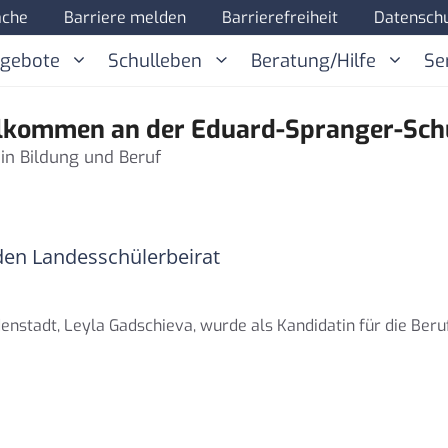
ache
Barriere melden
Barrierefreiheit
Datenschu
ngebote
Schulleben
Beratung/Hilfe
Se
lkommen an der Eduard-Spranger-Sch
 in Bildung und Beruf
 den Landesschülerbeirat
enstadt, Leyla Gadschieva, wurde als Kandidatin für die Beru