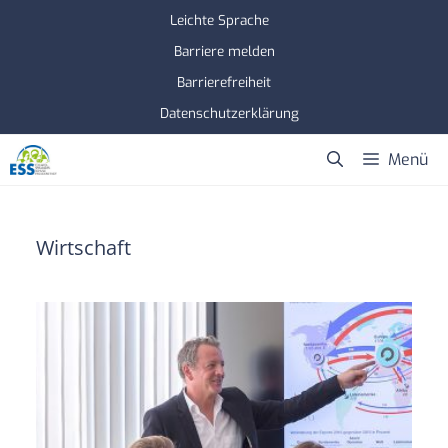
Zum
Leichte Sprache
Inhalt
Barriere melden
springen
Barrierefreiheit
Datenschutzerklärung
Menü
Wirtschaft