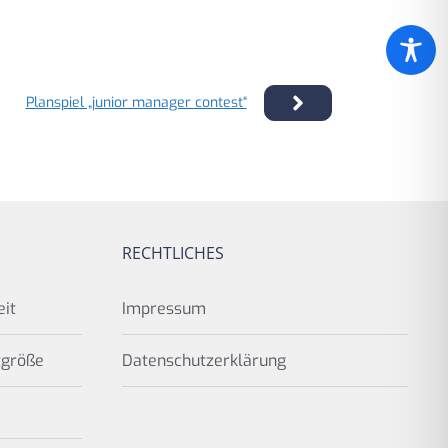
Planspiel „junior manager contest“
RECHTLICHES
eit
Impressum
tgröße
Datenschutzerklärung